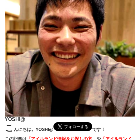
YOSHI@
こ
んにちは。YOSHI@
です！
この記事は
「アイルランド情報をお探しの方」
や
「アイルランド