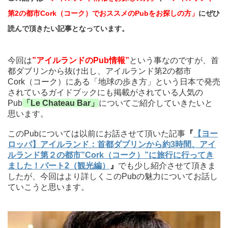
第2の都市Cork（コーク）でおススメのPubをお探しの方」
にぜひ
読んで頂きたい記事となっています。
今回は
”アイルランドのPub情報”
という事なのですが、首
都ダブリンから抜け出し、アイルランド第2の都市
Cork（コーク）にある「地球の歩き方」という日本で発売
されているガイドブックにも掲載がされている人気の
Pub
「Le Chateau Bar」
についてご紹介していきたいと
思います。
このPubについては以前にお話させて頂いた記事
『
【ヨー
ロッパ】アイルランド：首都ダブリンから約3時間、アイ
ルランド第２の都市”Cork（コーク）”に旅行に行ってき
ました！パート2（観光編）
』
でも少し紹介させて頂きま
したが、今回はより詳しくこのPubの魅力についてお話し
ていこうと思います。