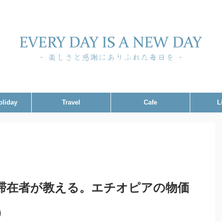
oliday
Travel
Cafe
L
滞在者が教える。エチオピアの物価
）