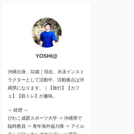
YOSHI@
沖縄出身、32歳｜現在、水泳インスト
ラクターとして活動中。活動拠点は沖
縄県になります。｜【旅行】【カフ
ェ】【筋トレ】が趣味。
～ 経歴 ～
びわこ成蹊スポーツ大学 ⇒ 沖縄県で
臨時教員 ⇒ 青年海外協力隊 ⇒ アイル