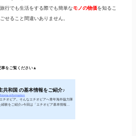
旅行でも生活をする際でも簡単な
モノの物価
を知るこ
ごせること間違いありません。
記事をご覧ください▲
主共和国 の基本情報をご紹介♪
hiopia-information
エチオピア。そんなエチオピアへ青年海外協力隊
た経験をご紹介♪今回は「エチオピア基本情報」
記事の内容エチオピアの基本情報についてご紹介
っておきたいコト。 ✔ この記事を書いている人
low @yoshiswim05大学（びわこ成蹊スポーツ大
勤務 ▷ 青年海外協力隊、アイルランドへワーキ
海外生活を経験した後、地元沖縄にて...