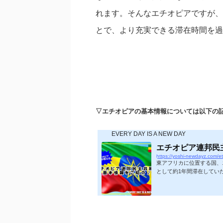
れます。そんなエチオピアですが、
とで、より充実できる滞在時間を過
▽エチオピアの基本情報については以下の
EVERY DAY IS A NEW DAY
エチオピア連邦民
https://yoshi-newdayz.com/et
東アフリカに位置する国、
として約1年間滞在してい
についてお話します！ 本
♪エチオピアに行くなら知
Twitterはコチラから⇒Fol
学）卒業後 ▷ 教員として
ングホリデーなど計3年半の