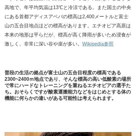
高地で、年平均気温は13℃と冷涼である。また国土の中央
にある首都アディスアベバの標高は2,400メートルと富士
山の五合目地点ほどの標高があります。エチオピア高原は
本来の地形は平らだが、標高が高く降雨が多いため浸食が
激しく、非常に深い谷や崖が多い。
Wikipedia参照
普段の生活の拠点が富士山の五合目程度の標高である
2300~2400ｍ地点であり、そんな標高の高い低酸素の場所
で常にハードなトレーニングを重ねるエチオピアの選手た
ち。おそらくですが酸素運搬能力などをはじめとする体の
機能に何らかの違いがある可能性は考えられます。