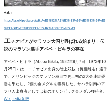
出典：
https://ja.wikipedia.org/wiki/%E3%82%A2%E3%83%99%E3%83%99%E3
%83%BB%E3%83%93%E3%82%AD%E3%83%A9
エ
チオピアがマラソン大国と呼ばれる始まり：
伝
説のマラソン選手アベベ・ビキラの存在
アベベ・ビキラ（Abebe Bikila, 1932年8月7日 - 1973年10
月25日）は、エチオピア出身の陸上競技（長距離走）選手
で、オリンピックのマラソン種目で史上初の2大会連続優
勝を果たし、2個の金メダルを獲得した。サハラ以南のア
フリカ出身者としては初のオリンピック金メダル獲得者。
Wikipedia参照