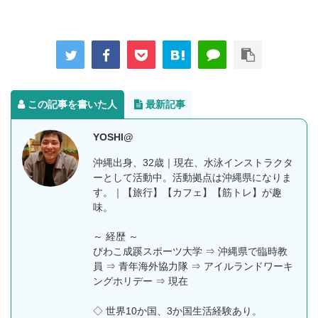
この記事を書いた人
最新記事
YOSHI@
沖縄出身、32歳｜現在、水泳インストラクタ
ーとして活動中。活動拠点は沖縄県になりま
す。｜【旅行】【カフェ】【筋トレ】が趣
味。
～ 経歴 ～
びわこ成蹊スポーツ大学 ⇒ 沖縄県で臨時教
員 ⇒ 青年海外協力隊 ⇒ アイルランドワーキ
ングホリデー ⇒ 現在
◇ 世界10か国、3か国生活経験あり。