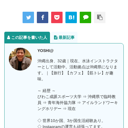
この記事を書いた人
最新記事
YOSHI@
沖縄出身、32歳｜現在、水泳インストラクタ
ーとして活動中。活動拠点は沖縄県になりま
す。｜【旅行】【カフェ】【筋トレ】が趣
味。
～ 経歴 ～
びわこ成蹊スポーツ大学 ⇒ 沖縄県で臨時教
員 ⇒ 青年海外協力隊 ⇒ アイルランドワーキ
ングホリデー ⇒ 現在
◇ 世界10か国、3か国生活経験あり。
◇ Instagramの運営も頑張ってます。