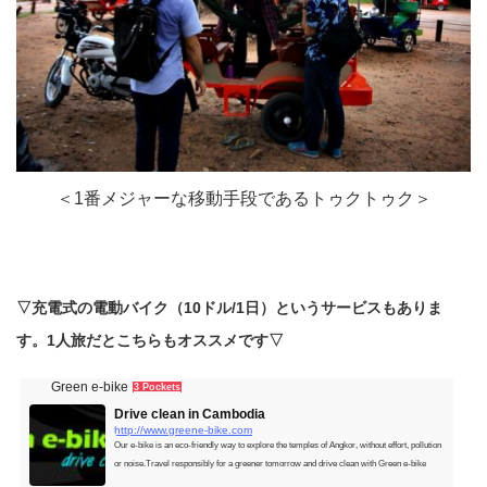
＜1番メジャーな移動手段であるトゥクトゥク＞
▽充電式の電動バイク（10ドル/1日）というサービスもありま
す。1人旅だとこちらもオススメです▽
Green e-bike
3 Pockets
Drive clean in Cambodia
http://www.greene-bike.com
Our e-bike is an eco-friendly way to explore the temples of Angkor, without effort, pollution
or noise.​Travel responsibly for a greener tomorrow and drive clean with Green e-bike