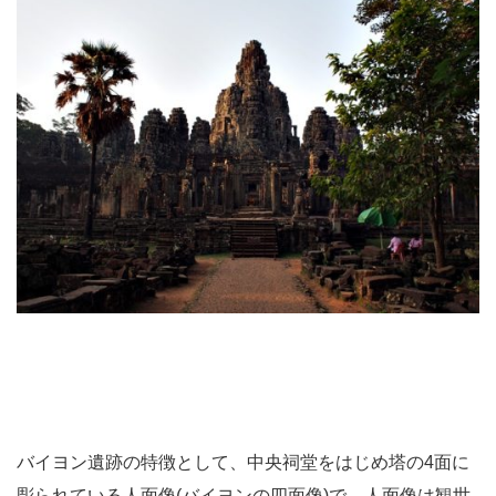
バイヨン遺跡の特徴として、中央祠堂をはじめ塔の4面に
彫られている人面像(バイヨンの四面像)で、人面像は観世