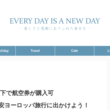
oliday
Travel
Cafe
L
以下で航空券が購入可
”で格安ヨーロッパ旅行に出かけよう！