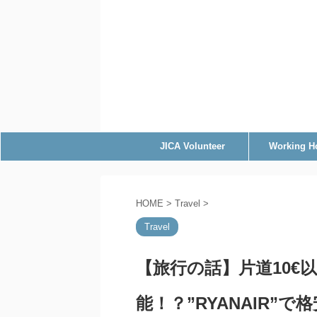
JICA Volunteer
Working H
HOME
>
Travel
>
Travel
【旅行の話】片道10€
能！？”RYANAIR