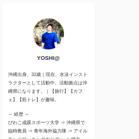
YOSHI@
沖縄出身、32歳｜現在、水泳インスト
ラクターとして活動中。活動拠点は沖
縄県になります。｜【旅行】【カフ
ェ】【筋トレ】が趣味。
～ 経歴 ～
びわこ成蹊スポーツ大学 ⇒ 沖縄県で
臨時教員 ⇒ 青年海外協力隊 ⇒ アイル