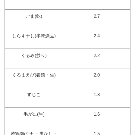
ごま(乾)
2.7
しらす干し(半乾燥品)
2.4
くるみ(炒り)
2.2
くるまえび(養殖・生)
2.0
すじこ
1.8
毛がに(生)
1.6
若鶏肉(むね・皮なし・
1.5