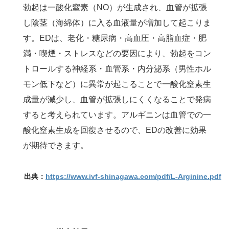
勃起は一酸化窒素（NO）が生成され、血管が拡張
し陰茎（海綿体）に入る血液量が増加して起こりま
す。
EDは、老化・糖尿病・高血圧・高脂血症・肥
満・喫煙・ストレスなどの要因により、勃起をコン
トロールする神経系・血管
系・内分泌系（男性ホル
モン低下など）に異常が起こることで一酸化窒素生
成量が減少し、血管が拡張しにくくなることで
発病
すると考えられています。アルギニンは血管での一
酸化窒素生成を回復させるので、EDの改善に効果
が期待できます。
出典：
https://www.ivf-shinagawa.com/pdf/L-Arginine.pdf