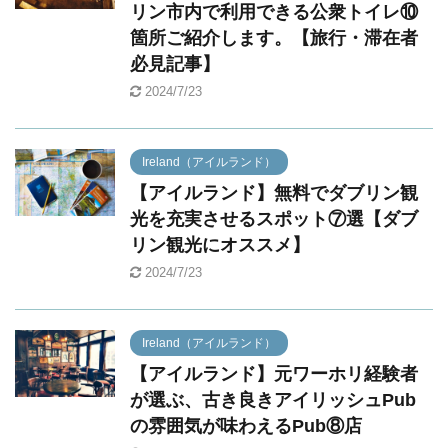
リン市内で利用できる公衆トイレ⑩
箇所ご紹介します。【旅行・滞在者
必見記事】
2024/7/23
Ireland（アイルランド）
【アイルランド】無料でダブリン観
光を充実させるスポット⑦選【ダブ
リン観光にオススメ】
2024/7/23
Ireland（アイルランド）
【アイルランド】元ワーホリ経験者
が選ぶ、古き良きアイリッシュPub
の雰囲気が味わえるPub⑧店