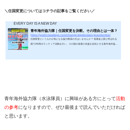
＼任国変更についてはコチラの記事をご覧ください／
EVERY DAY IS A NEW DAY
青年海外協力隊｜任国変更を決断。その理由とは一体？
https://yoshi-newdayz.com/change-bigdecision-jicavolunteer
任国変更というものが気になる協力隊員の方はいませんか？ 発展途上国と呼ばれる
国で2年間ボランティア活動を行い、その国の発展の支援を目的とする青年海外協力
隊（JICAボランティア）。日本政府が行っている活動（ODA）ということで、一度
は耳にしたことがあるという方も多いボランティアの一つかと思います。そんな青年
海外協力隊ではありますが、「自分が活動する国を途中で変更することはできる
の？」と思われている方も多いかもしれません。そこで今回は「自分の活動する国を
変える任国変更」をテーマに、筆者自身が経験を...
青年海外協力隊（水泳隊員）に興味がある方にとって
活動
の参考
になりますので、ぜひ最後まで読んでいただければ
と思います。