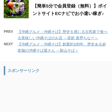
【簡単5分で会員登録（無料）】ポイ
ントサイトECナビでお小遣い稼ぎ♪
PREV
【沖縄グルメ：沖縄そば】歴史を感じる古民家で食べ
る美味しい沖縄そばのお店 ～茶処 真壁ちなー～
NEXT
【沖縄グルメ：沖縄そば】創業約100年。歴史ある超
老舗の沖縄そば屋さん ～新山そば～
スポンサーリンク