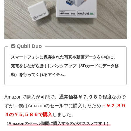
Qubii Duo
スマートフォンに保存された写真や動画データを中心に、
充電をしながら勝手にバックアップ（SDカードにデータ移
動）を行ってくれるアイテム。
Amazonで購入が可能で、
通常価格￥７,９８０程度
なので
すが、僕はAmazonのセール中に購入したため
－￥２,３９
４の￥５,５８６で購入
しました。
（
A
mazonのセール期間に購入するのがオススメです！）